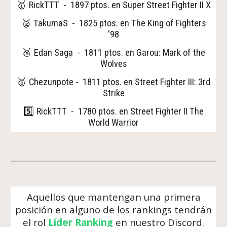
🥇
RickTTT - 1897 ptos. en Super Street Fighter II X
🥈
TakumaS
- 18
25
ptos. en
The King of Fighters
'98
🥉
Edan Saga
-
1811
ptos. en
Garou: Mark of the
Wolves
🥉
Chezunpote
-
1811
ptos. en
Street Fighter III: 3rd
Strike
5️⃣
RickTTT - 1780 ptos. en Street Fighter II The
World Warrior
Aquellos que mantengan una primera
posición en alguno de los rankings tendrán
el rol
Líder Ranking
en nuestro Discord.