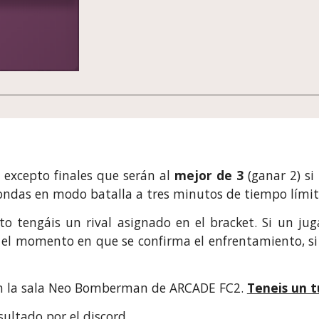
,
excepto finales que serán al
mejor de 3
(ganar 2) s
rondas en modo batalla a tres minu
tos de tiempo lími
to teng
á
is un rival asignado en el bracket. Si un j
l momento en que se confirma el enfrentamiento, si
 la sala
Neo Bomberman de ARCADE FC2
.
Teneis un t
ultado por el discord.