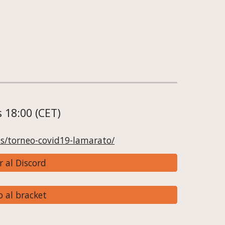
 18:00 (CET)
es/torneo-covid19-lamarato/
r al Discord
o al bracket