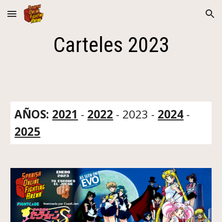
Skip to main content
Skip to navigation
Carteles 202
3
AÑOS:
2021
-
2022
-
2023
-
2024
-
2025